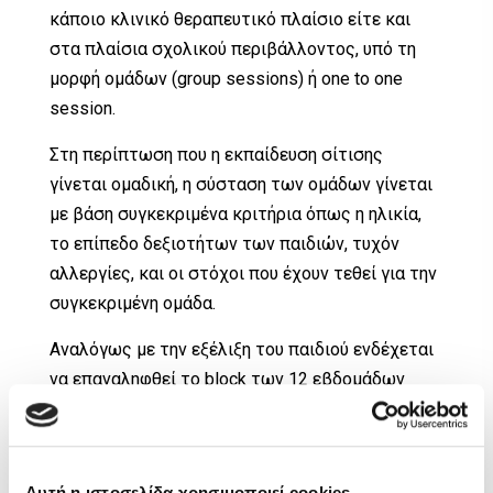
κάποιο κλινικό θεραπευτικό πλαίσιο είτε και
στα πλαίσια σχολικού περιβάλλοντος, υπό τη
μορφή ομάδων (group sessions) ή one to one
session.
Στη περίπτωση που η εκπαίδευση σίτισης
γίνεται ομαδική, η σύσταση των ομάδων γίνεται
με βάση συγκεκριμένα κριτήρια όπως η ηλικία,
το επίπεδο δεξιοτήτων των παιδιών, τυχόν
αλλεργίες, και οι στόχοι που έχουν τεθεί για την
συγκεκριμένη ομάδα.
Αναλόγως με την εξέλιξη του παιδιού ενδέχεται
να επαναληφθεί το block των 12 εβδομάδων
πάνω από μία φορά. Σε όλη τη διάρκεια του
προγράμματος
οι γονείς
παίζουν καθοριστικό
ρόλο μέσω της δικής τους εκπαίδευσης τους,
Αυτή η ιστοσελίδα χρησιμοποιεί cookies